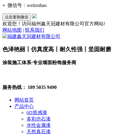
+
微信号：
weiixnhao
点击复制微信
欢迎您！访问福州鑫天冠建材有限公司官方网站!
网站地图
|
联系我们
色泽艳丽丨仿真度高丨耐久性强丨坚固耐磨
涂装施工体系·专业墙面粉饰服务商
服务热线：
189 5035 9490
网站首页
产品中心
6D质感漆
多彩仿石漆
水性金属漆
天然真石漆