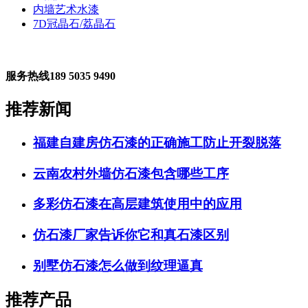
内墙艺术水漆
7D冠晶石/荔晶石
服务热线
189 5035 9490
推荐新闻
福建自建房仿石漆的正确施工防止开裂脱落
云南农村外墙仿石漆包含哪些工序
多彩仿石漆在高层建筑使用中的应用
仿石漆厂家告诉你它和真石漆区别
别墅仿石漆怎么做到纹理逼真
推荐产品