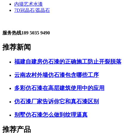
内墙艺术水漆
7D冠晶石/荔晶石
服务热线
189 5035 9490
推荐新闻
福建自建房仿石漆的正确施工防止开裂脱落
云南农村外墙仿石漆包含哪些工序
多彩仿石漆在高层建筑使用中的应用
仿石漆厂家告诉你它和真石漆区别
别墅仿石漆怎么做到纹理逼真
推荐产品