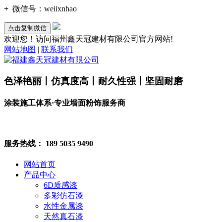
+
微信号：
weiixnhao
点击复制微信
欢迎您！访问福州鑫天冠建材有限公司官方网站!
网站地图
|
联系我们
色泽艳丽丨仿真度高丨耐久性强丨坚固耐磨
涂装施工体系·专业墙面粉饰服务商
服务热线：
189 5035 9490
网站首页
产品中心
6D质感漆
多彩仿石漆
水性金属漆
天然真石漆