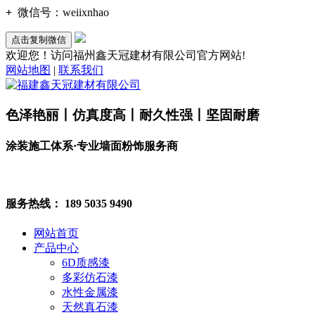
+
微信号：
weiixnhao
点击复制微信
欢迎您！访问福州鑫天冠建材有限公司官方网站!
网站地图
|
联系我们
色泽艳丽丨仿真度高丨耐久性强丨坚固耐磨
涂装施工体系·专业墙面粉饰服务商
服务热线：
189 5035 9490
网站首页
产品中心
6D质感漆
多彩仿石漆
水性金属漆
天然真石漆