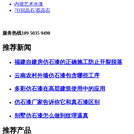
内墙艺术水漆
7D冠晶石/荔晶石
服务热线
189 5035 9490
推荐新闻
福建自建房仿石漆的正确施工防止开裂脱落
云南农村外墙仿石漆包含哪些工序
多彩仿石漆在高层建筑使用中的应用
仿石漆厂家告诉你它和真石漆区别
别墅仿石漆怎么做到纹理逼真
推荐产品