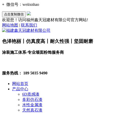
+
微信号：
weiixnhao
点击复制微信
欢迎您！访问福州鑫天冠建材有限公司官方网站!
网站地图
|
联系我们
色泽艳丽丨仿真度高丨耐久性强丨坚固耐磨
涂装施工体系·专业墙面粉饰服务商
服务热线：
189 5035 9490
网站首页
产品中心
6D质感漆
多彩仿石漆
水性金属漆
天然真石漆